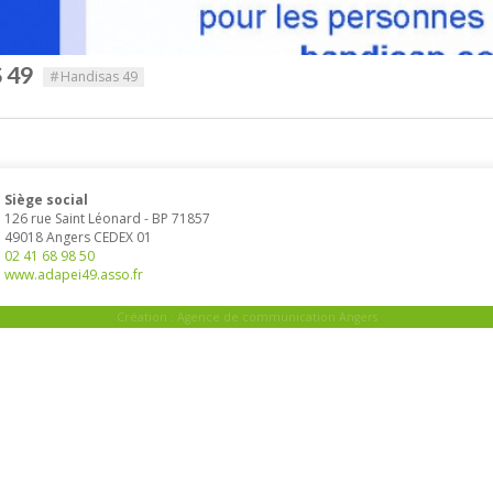
S 49
#
Handisas 49
Siège social
126 rue Saint Léonard
-
BP 71857
49018
Angers
CEDEX 01
02 41 68 98 50
www.adapei49.asso.fr
Création :
Agence de communication Angers